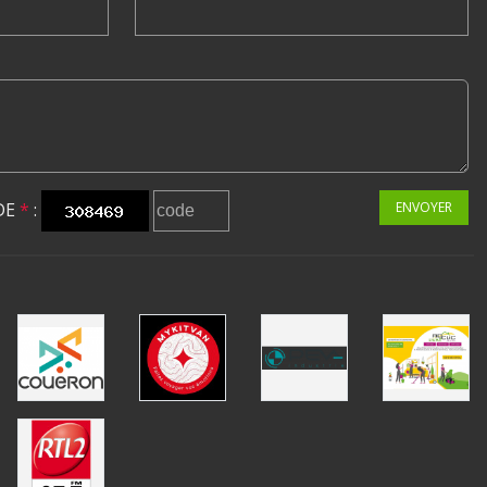
DE
*
:
ENVOYER