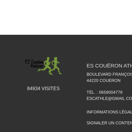
ES COUËRON AT
BOULEVARD FRANÇOI
44220
COUERON
84934
VISITES
TÉL. :
0658004778
ESCATHLE@GMAIL.C
INFORMATIONS LÉGA
SIGNALER UN CONTEN