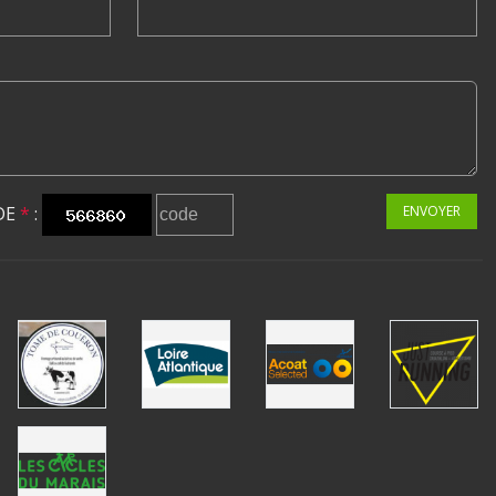
DE
*
:
ENVOYER