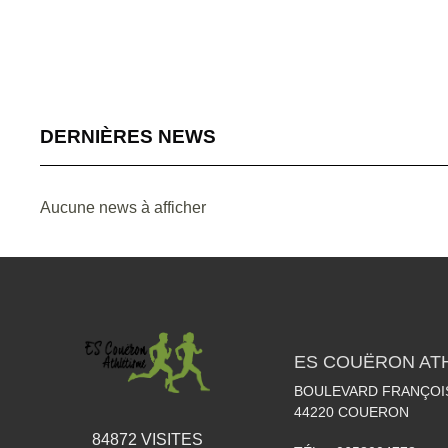
DERNIÈRES NEWS
Aucune news à afficher
ES COUËRON AT
BOULEVARD FRANÇOI
44220
COUERON
84872
VISITES