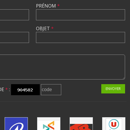
PRÉNOM
*
OBJET
*
DE
*
:
ENVOYER