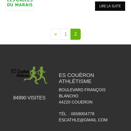
LIRE LA SUITE
«
1
2
ES COUËRON
ATHLÉTISME
BOULEVARD FRANÇOIS
BLANCHO
84990
VISITES
44220
COUERON
TÉL. :
0658004778
ESCATHLE@GMAIL.COM